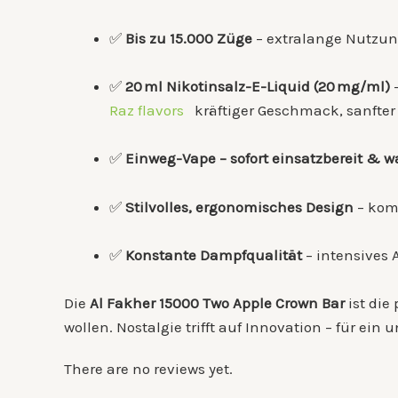
✅
Bis zu 15.000 Züge
– extralange Nutzu
✅
20 ml Nikotinsalz-E-Liquid (20 mg/ml)
Raz flavors
kräftiger Geschmack, sanfter 
✅
Einweg-Vape – sofort einsatzbereit & w
✅
Stilvolles, ergonomisches Design
– kom
✅
Konstante Dampfqualität
– intensives 
Die
Al Fakher 15000 Two Apple Crown Bar
ist die
wollen. Nostalgie trifft auf Innovation – für ei
There are no reviews yet.