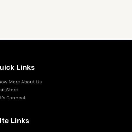
uick Links
now More About Us
sit Store
t’s Connect
ite Links