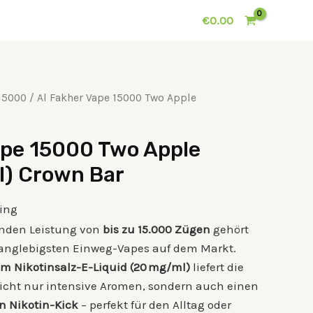
€
0.00
15000
/ Al Fakher Vape 15000 Two Apple
ape 15000 Two Apple
l) Crown Bar
ping
enden Leistung von
bis zu 15.000 Zügen
gehört
langlebigsten Einweg-Vapes auf dem Markt.
em Nikotinsalz-E-Liquid (20 mg/ml)
liefert die
icht nur intensive Aromen, sondern auch einen
en Nikotin-Kick
– perfekt für den Alltag oder