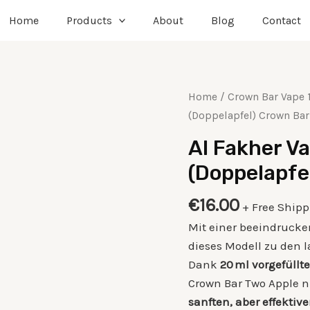
Home
Products
About
Blog
Contact
Al
Home
/
Crown Bar Vape 
Fakher
(Doppelapfel) Crown Bar
Vape
Al Fakher V
15000
(Doppelapfe
Two
Apple
€
16.00
+ Free Ship
(Doppelapfel)
Crown
Mit einer beeindruck
Bar
dieses Modell zu den 
quantity
Dank
20 ml vorgefüllt
Crown Bar Two Apple n
sanften, aber effektiv