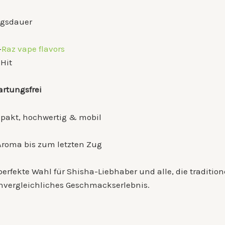
ngsdauer
–
Raz vape flavors
Hit
artungsfrei
pakt, hochwertig & mobil
Aroma bis zum letzten Zug
 perfekte Wahl für Shisha-Liebhaber und alle, die tradit
n unvergleichliches Geschmackserlebnis.