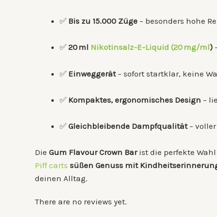
✅
Bis zu 15.000 Züge
– besonders hohe Re
✅
20 ml
Nikotinsalz-E-Liquid (20 mg/ml
)
–
✅
Einweggerät
– sofort startklar, keine 
✅
Kompaktes, ergonomisches Design
– li
✅
Gleichbleibende Dampfqualität
– volle
Die
Gum Flavour Crown Bar
ist die perfekte Wahl
Piff carts
süßen Genuss mit Kindheitserinnerun
deinen Alltag.
There are no reviews yet.