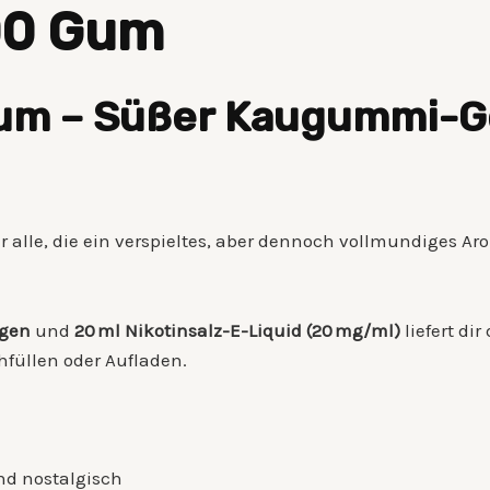
00 Gum
um – Süßer Kaugummi-Ge
ür alle, die ein verspieltes, aber dennoch vollmundiges Ar
.
ügen
und
20 ml Nikotinsalz-E-Liquid (20 mg/ml)
liefert di
hfüllen oder Aufladen.
d nostalgisch