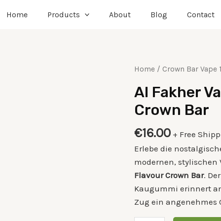
Home
Products
About
Blog
Contact
Al
Home
/
Crown Bar Vape 
Fakher
Al Fakher V
Vape
Crown Bar
15000
Gum
€
16.00
+ Free Ship
Flavour
Crown
Erlebe die nostalgisc
Bar
modernen, stylischen 
quantity
Flavour Crown Bar
. De
Kaugummi erinnert an 
Zug ein angenehmes Ge