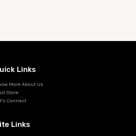
uick Links
now More About Us
sit Store
t’s Connect
ite Links